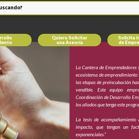
buscando?
rollo
Quiero Solicitar
Solicita t
lento
una Aseoría
de Empre
La Cantera de Emprendedores s
ecosistema de emprendimiento e
las etapas de preincubación has
vendible. Este equipo empr
Coordinación de Desarrollo Empr
los aliados que tenga este progr
La tesis de acompañamiento 
impacto, que tengan un fact
exponenciales.”