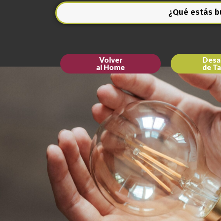
¿Qué estás 
Volver
Desar
al Home
de Ta